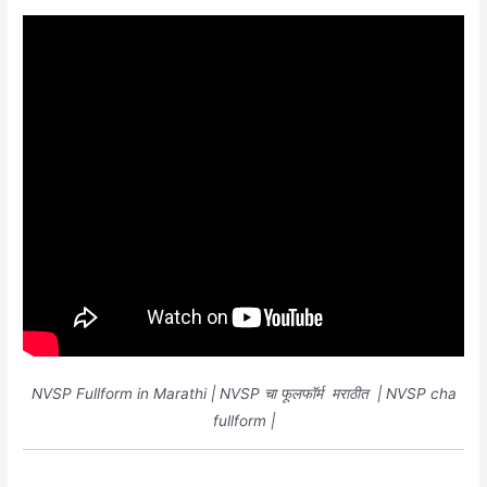
NVSP Fullform in Marathi | NVSP चा फूलफॉर्म मराठीत | NVSP cha
fullform |