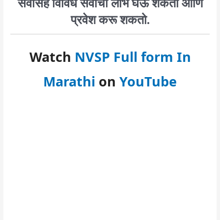
सेवांसह विविध सेवांचा लाभ घेऊ शकतो आणि
प्रवेश करू शकतो.
Watch
NVSP Full form In
Marathi
on
YouTube