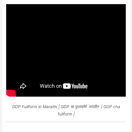
GDP Fullform in Marathi | GDP चा फूलफॉर्म मराठीत | GDP cha
fullform |